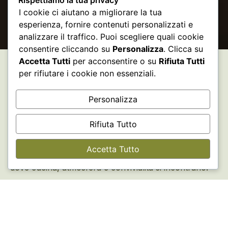
Rispettiamo la tua privacy
I cookie ci aiutano a migliorare la tua
esperienza, fornire contenuti personalizzati e
analizzare il traffico. Puoi scegliere quali cookie
consentire cliccando su
Personalizza
. Clicca su
Accetta Tutti
per acconsentire o su
Rifiuta Tutti
per rifiutare i cookie non essenziali.
Personalizza
Un luogo dove il tempo
rallenta e il gusto si fa
Rifiuta Tutto
esperienza
Accetta Tutto
Arbùrent è un ristorante intimo e contemporaneo,
dove cucina, atmosfera e convivialità si incontrano.
Scopri il menu
Prenota un tavolo